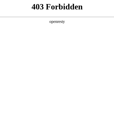
产品及服务
行业解决方案
合作伙伴
投资者关系
低空场景解决方案
，通过融合信息化、数字化、智能化及无人机技术，打造集低空飞
场景。
核心功能
快速部署使用