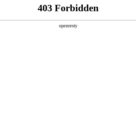
产品及服务
行业解决方案
合作伙伴
投资者关系
J9国际云印 数字化文印管理平台
景，一站式解决客户文印难题，提供包含硬件设备、数字化管理工具
核心功能
打印管理